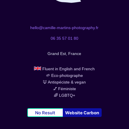
hello@camille-martins-photography.fr
06 35 57 01 80
Grand Est, France
Fluent in English and French
🌱 Eco-photographe
🦊 Antispéciste & vegan
💅 Féministe
🌈 LGBTQ+
No Result
Website Carbon