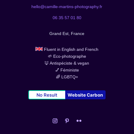
hello@camille-martins-photography.fr
06 35 57 01 80
Grand Est, France
Fluent in English and French
🌱 Eco-photographe
🦊 Antispéciste & vegan
💅 Féministe
🌈 LGBTQ+
No Result
Website Carbon